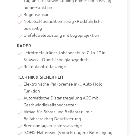
Tagfahrlicht sowie Coming home- und Leaving
home-Funktion
Regensensor
Nebelschlusslicht einseitig - Rückfahrlicht
beidseitig
Umfeldbeleuchtung mit Logoprojektion
RÄDER
Leichtmetallräder Johannesburg 7 J x 17 in
Schwarz - Oberfläche glanzgedreht
Reifenkontrollanzeige
TECHNIK & SICHERHEIT
Elektronische Parkbremse inkl. Auto-Hold-
Funktion
Automatische Distanzregelung ACC mit
Geschwindigkeitsbegrenzer
Airbag für Fahrer und Beifahrer - mit
Beifahrerairbag-Deaktivierung
Bremsbelagverschleissanzeige
ISOFIX-Halteösen (Vorrichtung zur Befestigung