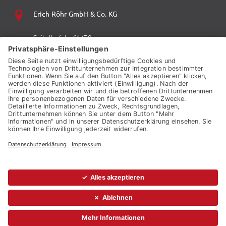
Erich Röhr GmbH & Co. KG
Spitalhofstr. 61/70
94032 Passau
+49 (0) 851 70 06 0
+49 (0) 851 70 06 149
vzp.info@auto-roehr.de
© 2026 ERICH RÖHR GMBH & CO. KG
KONTAKT
AGB
BARRIEREFREIHEIT
DATENSCHUTZ
IMPRESSUM
SITEMAP