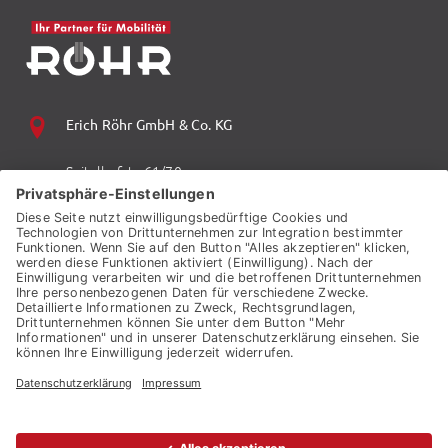
Erich Röhr GmbH & Co. KG
Spitalhofstr. 61/70
94032 Passau
+49 (0) 851 70 06 0
+49 (0) 851 70 06 149
vzp.info@auto-roehr.de
© 2026 ERICH RÖHR GMBH & CO. KG
KONTAKT