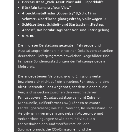
Parkassistent „Park Assist Plus“ inkl. Einparkhilfe
Rückfahrkamera „Rear View“
4 Leichtmetallräder „Coventry“ 8,5 J x 19 in
Schwarz, Oberfläche glanzgedreht, Volkswagen R
Schlüsselloses Schließ- und Startsystem „Keyless
Access“, mit berührungsloser Ver- und Entriegelung
u. v. m.
Die in dieser Darstellung gezeigten Fahrzeuge und
Ausstattungen können in einzelnen Details vom aktuellen
deutschen Lieferprogramm abweichen. Abgebildet sind
teilweise Sonderausstattungen der Fahrzeuge gegen
Mehrpreis.
Die angegebenen Verbrauchs- und Emissionswerte
beziehen sich nicht auf ein einzelnes Fahrzeug und sind
nicht Bestandteil des Angebots, sondern dienen allein
Vergleichszwecken zwischen den verschiedenen
Fahrzeugtypen. Zusatzausstattungen und Zubehör
(Anbauteile, Reifenformat usw.) können relevante
Fahrzeugparameter, wie z. B. Gewicht, Rollwiderstand und
Aerodynamik verändern und neben Witterungs- und
Verkehrsbedingungen sowie dem individuellen
Fahrverhalten den Kraftstoffverbrauch, den
Stromverbrauch, die CO₂-Emissionen und die