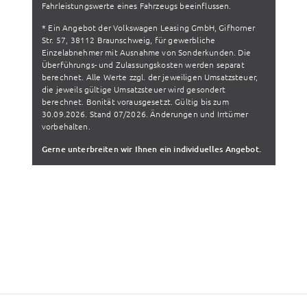
Fahrleistungswerte eines Fahrzeugs beeinflussen.
* Ein Angebot der Volkswagen Leasing GmbH, Gifhorner
Str. 57, 38112 Braunschweig, für gewerbliche
Einzelabnehmer mit Ausnahme von Sonderkunden. Die
Überführungs- und Zulassungskosten werden separat
berechnet. Alle Werte zzgl. der jeweiligen Umsatzsteuer,
die jeweils gültige Umsatzsteuer wird gesondert
berechnet. Bonität vorausgesetzt. Gültig bis zum
30.09.2026. Stand 07/2026. Änderungen und Irrtümer
vorbehalten.
Gerne unterbreiten wir Ihnen ein individuelles Angebot.