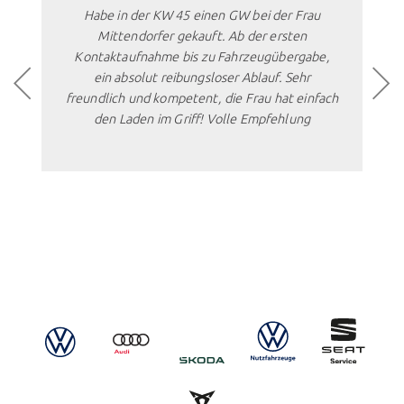
ben
Habe in der KW 45 einen GW bei der Frau
rin
Mittendorfer gekauft. Ab der ersten
u
ehr
Kontaktaufnahme bis zu Fahrzeugübergabe,
Rö
ein absolut reibungsloser Ablauf. Sehr
freundlich und kompetent, die Frau hat einfach
hat
den Laden im Griff! Volle Empfehlung
b
wi