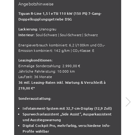
Angebotshinweise
Tiguan R-Line 1,5 l eTSI 110 kW (150 PS) 7-Gang-
Doppelkupplungsgetriebe DSG
Lackierung:
Uranograu
Interieur:
Soul-Schwarz | Soul-Schwarz | Schwarz
Energieverbrauch kombiniert: 6,2 l/100km und CO₂-
Emission kombiniert: 142 g/km | CO₂-Klasse: E
Leasingkonditionen:
Einmalige Sonderzahlung: 2.990,00 €
Jährliche Fahrleistung: 10.000 km
Laufzeit: 36 Monate
36 mtl. Leasing-Raten inkl. Wartung & Verschleiß à
219,00 €*
Sonderausstattung:
Infotainment-System mit 32,7-cm-Display (12,9 Zoll)
Spurwechselassistent „Side Assist“, Ausparkassistent
und Ausstiegswarnung
Digital Cockpit Pro, mehrfarbig, verschiedene Info-
Profile wählbar