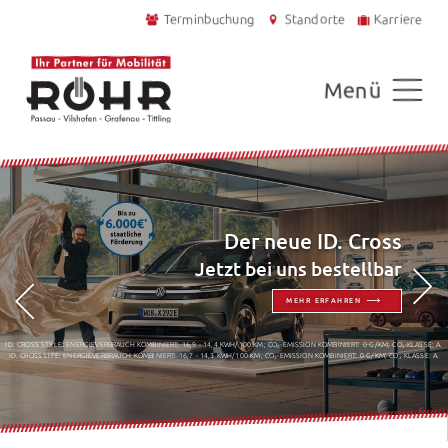
Terminbuchung
Standorte
Karriere
Menü
Der neue ID. Cross
Jetzt bei uns bestellbar
MEHR ERFAHREN
ID. CROSS STYLE: ENERGIEVERBRAUCH KOMBINIERT: 16,9 - 14,4 KWH/100 KM; CO₂-EMISSION KOMBINIERT: 0 G/KM; CO₂-KLASSE: A.
ID. CROSS LIFE: ENERGIEVERBRAUCH KOMBINIERT: 16,7 - 14,3 KWH/100 KM; CO₂-EMISSION KOMBINIERT: 0 G/KM; CO₂-KLASSE: A.