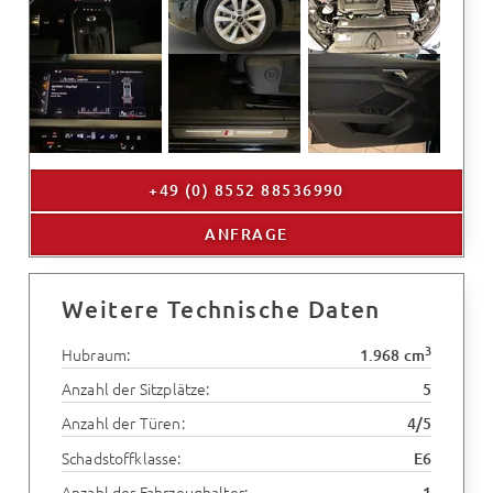
+49 (0) 8552 88536990
ANFRAGE
Weitere Technische Daten
3
Hubraum:
1.968 cm
Anzahl der Sitzplätze:
5
Anzahl der Türen:
4/5
Schadstoffklasse:
E6
Anzahl der Fahrzeughalter:
1