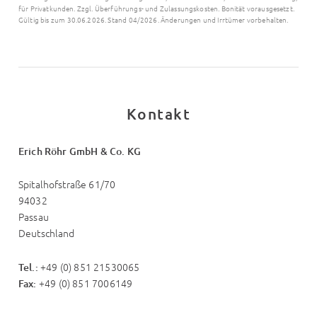
für Privatkunden. Zzgl. Überführungs- und Zulassungskosten. Bonität vorausgesetzt.
Gültig bis zum 30.06.2026. Stand 04/2026. Änderungen und Irrtümer vorbehalten.
Kontakt
Erich Röhr GmbH & Co. KG
Spitalhofstraße 61/70
94032
Passau
Deutschland
+49 (0) 851 21530065
Tel.:
+49 (0) 851 7006149
Fax: