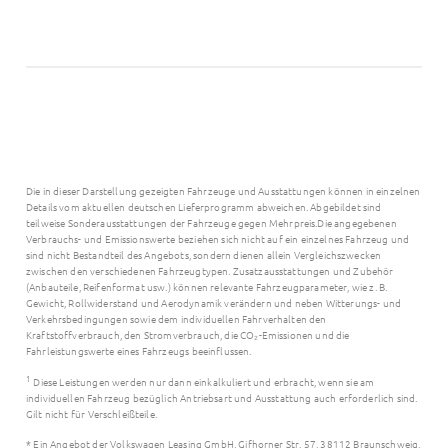
Die in dieser Darstellung gezeigten Fahrzeuge und Ausstattungen können in einzelnen
Details vom aktuellen deutschen Lieferprogramm abweichen. Abgebildet sind
teilweise Sonderausstattungen der Fahrzeuge gegen Mehrpreis.Die angegebenen
Verbrauchs- und Emissionswerte beziehen sich nicht auf ein einzelnes Fahrzeug und
sind nicht Bestandteil des Angebots, sondern dienen allein Vergleichszwecken
zwischen den verschiedenen Fahrzeugtypen. Zusatzausstattungen und Zubehör
(Anbauteile, Reifenformat usw.) können relevante Fahrzeugparameter, wie z. B.
Gewicht, Rollwiderstand und Aerodynamik verändern und neben Witterungs- und
Verkehrsbedingungen sowie dem individuellen Fahrverhalten den
Kraftstoffverbrauch, den Stromverbrauch, die CO₂-Emissionen und die
Fahrleistungswerte eines Fahrzeugs beeinflussen.
1
Diese Leistungen werden nur dann einkalkuliert und erbracht, wenn sie am
individuellen Fahrzeug bezüglich Antriebsart und Ausstattung auch erforderlich sind.
Gilt nicht für Verschleißteile.
* Ein Angebot der Volkswagen Leasing GmbH, Gifhorner Str. 57, 38112 Braunschweig,