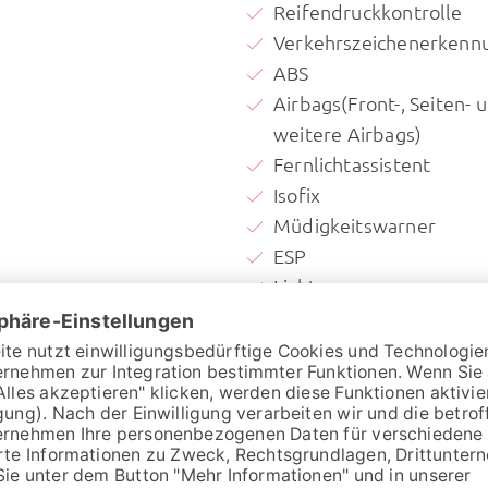
Reifendruckkontrolle
Verkehrszeichenerkenn
ABS
Airbags(Front-, Seiten- 
weitere Airbags)
Fernlichtassistent
Isofix
Müdigkeitswarner
ESP
Lichtsensor
Notbremsassistent