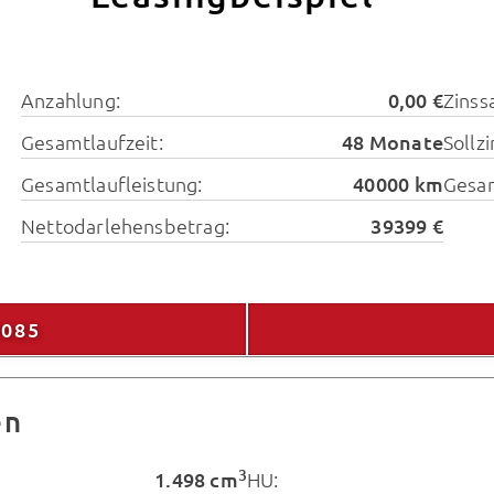
Anzahlung:
0,00 €
Zinssa
Gesamtlaufzeit:
48 Monate
Sollz
Gesamtlaufleistung:
40000 km
Gesa
Nettodarlehensbetrag:
39399 €
9085
en
3
1.498 cm
HU: