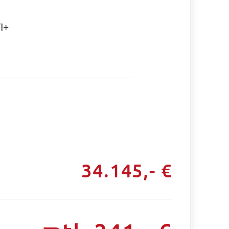
I+
34.145,- €