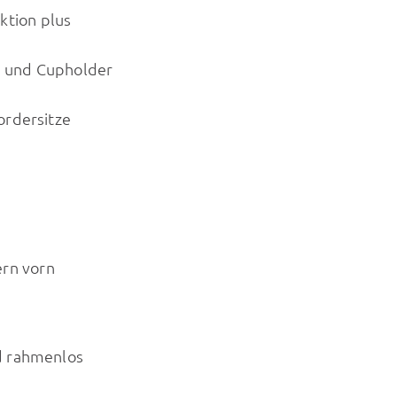
ktion plus
e und Cupholder
ordersitze
ern vorn
d rahmenlos