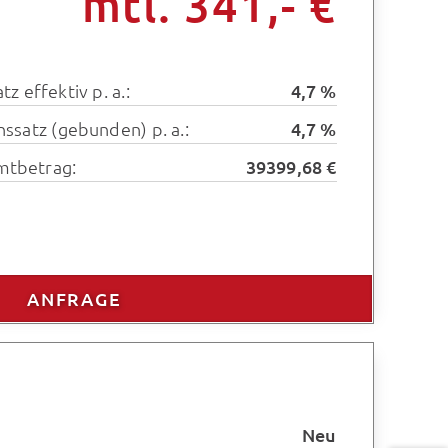
mtl. 341,- €
tz effektiv p. a.:
4,7 %
inssatz (gebunden) p. a.:
4,7 %
mtbetrag:
39399,68 €
ANFRAGE
Neu