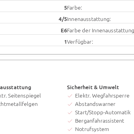
5
Farbe:
4/5
Innenausstattung:
E6
Farbe der Innenausstattung
1
Verfügbar:
ausstattung
Sicherheit & Umwelt
ktr. Seitenspiegel
Elektr. Wegfahrsperre
chtmetallfelgen
Abstandswarner
Start/Stopp-Automatik
Berganfahrassistent
Notrufsystem