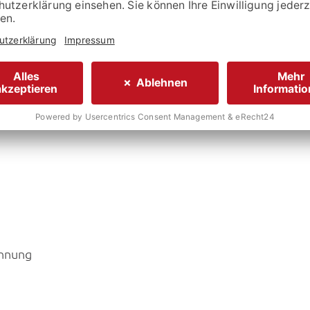
stellers:
54.320,- €
ennung