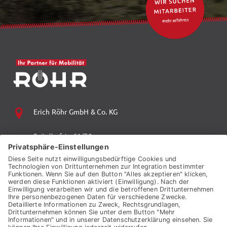
Erich Röhr GmbH & Co. KG
Spitalhofstr. 61/70
94032 Passau
+49 (0) 851 70 06 0
+49 (0) 851 70 06 149
vzp.info@auto-roehr.de