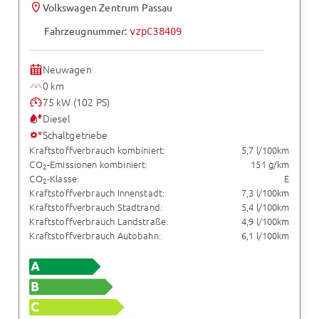
Volkswagen Zentrum Passau
Fahrzeugnummer:
vzpC38409
Neuwagen
0 km
75 kW (102 PS)
Diesel
Schaltgetriebe
Kraftstoffverbrauch kombiniert:
5,7 l/100km
CO
-Emissionen kombiniert:
151 g/km
2
CO
-Klasse:
E
2
Kraftstoffverbrauch Innenstadt:
7,3 l/100km
Kraftstoffverbrauch Stadtrand:
5,4 l/100km
Kraftstoffverbrauch Landstraße:
4,9 l/100km
Kraftstoffverbrauch Autobahn:
6,1 l/100km