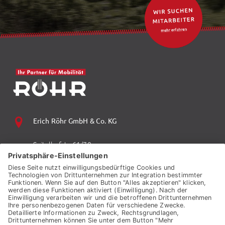
Erich Röhr GmbH & Co. KG
Spitalhofstr. 61/70
94032 Passau
+49 (0) 851 70 06 0
+49 (0) 851 70 06 149
vzp.info@auto-roehr.de