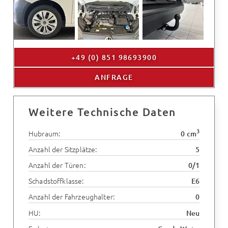
+49 (0) 851 98693900
ANFRAGE
Weitere Technische Daten
3
Hubraum:
0 cm
Anzahl der Sitzplätze:
5
Anzahl der Türen:
0/1
Schadstoffklasse:
E6
Anzahl der Fahrzeughalter:
0
HU:
Neu