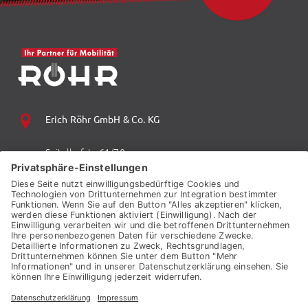
Erich Röhr GmbH & Co. KG
Spitalhofstr. 61/70
94032 Passau
+49 (0) 851 70 06 0
+49 (0) 851 70 06 149
vzp.info@auto-roehr.de