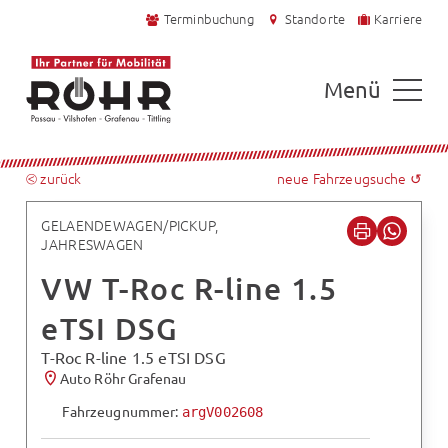
Terminbuchung
Standorte
Karriere
Menü
⧀ zurück
neue Fahrzeugsuche ↺
GELAENDEWAGEN/PICKUP,
JAHRESWAGEN
VW T-Roc R-line 1.5
eTSI DSG
T-Roc R-line 1.5 eTSI DSG
Auto Röhr Grafenau
Fahrzeugnummer:
argV002608