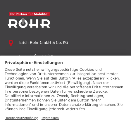
Erich Röhr GmbH & Co. KG
Spitalhofstr. 61/70
94032 Passau
+49 (0) 851 70 06 0
+49 (0) 851 70 06 149
vzp.info@auto-roehr.de
© 2026 ERICH RÖHR GMBH & CO. KG