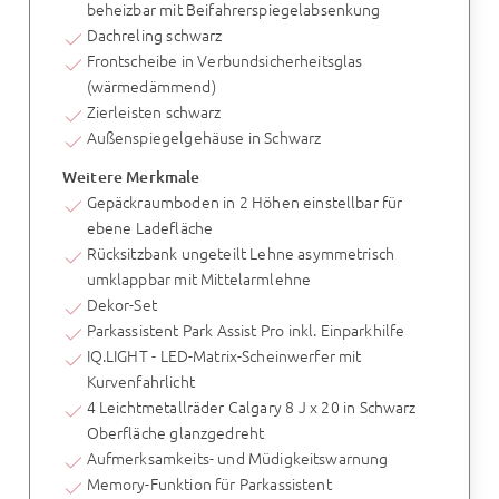
beheizbar mit Beifahrerspiegelabsenkung
Dachreling schwarz
Frontscheibe in Verbundsicherheitsglas
(wärmedämmend)
Zierleisten schwarz
Außenspiegelgehäuse in Schwarz
Weitere Merkmale
Gepäckraumboden in 2 Höhen einstellbar für
ebene Ladefläche
Rücksitzbank ungeteilt Lehne asymmetrisch
umklappbar mit Mittelarmlehne
Dekor-Set
Parkassistent Park Assist Pro inkl. Einparkhilfe
IQ.LIGHT - LED-Matrix-Scheinwerfer mit
Kurvenfahrlicht
4 Leichtmetallräder Calgary 8 J x 20 in Schwarz
Oberfläche glanzgedreht
Aufmerksamkeits- und Müdigkeitswarnung
Memory-Funktion für Parkassistent