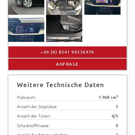
+49 (0) 8541 90536970
ANFRAGE
Weitere Technische Daten
3
Hubraum:
1.968 cm
Anzahl der Sitzplätze:
5
Anzahl der Türen:
4/5
Schadstoffklasse:
0
Anzahl der Fahrzeughalter:
2