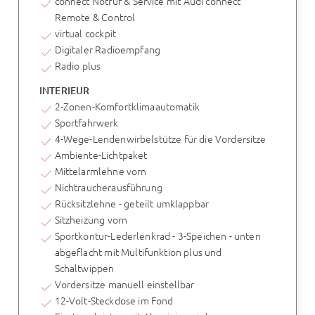
connect Notruf & Service mit Audi connect
Remote & Control
virtual cockpit
Digitaler Radioempfang
Radio plus
INTERIEUR
2-Zonen-Komfortklimaautomatik
Sportfahrwerk
4-Wege-Lendenwirbelstütze für die Vordersitze
Ambiente-Lichtpaket
Mittelarmlehne vorn
Nichtraucherausführung
Rücksitzlehne - geteilt umklappbar
Sitzheizung vorn
Sportkontur-Lederlenkrad - 3-Speichen - unten
abgeflacht mit Multifunktion plus und
Schaltwippen
Vordersitze manuell einstellbar
12-Volt-Steckdose im Fond