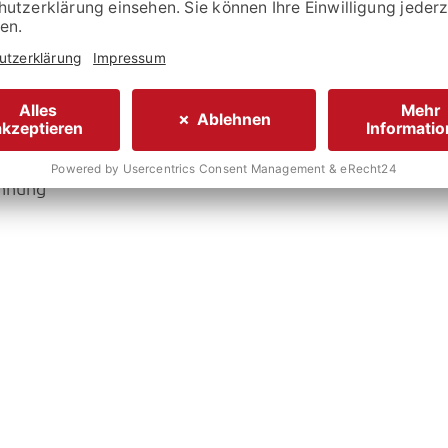
omat)
ennung