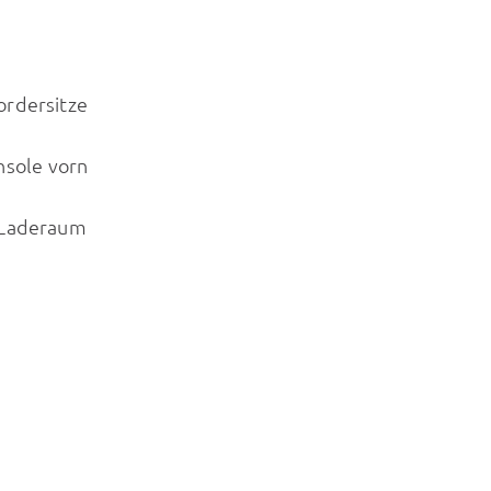
ordersitze
nsole vorn
/Laderaum