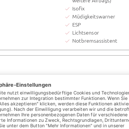
weitere Airbags)
Isofix
Müdigkeitswarner
ESP
Lichtsensor
Notbremsassistent
stellers:
41.650,- €