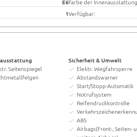
E6
Farbe der Innenausstattung
1
Verfügbar:
ausstattung
Sicherheit & Umwelt
ktr. Seitenspiegel
Elektr. Wegfahrsperre
chtmetallfelgen
Abstandswarner
Start/Stopp-Automatik
Notrufsystem
Reifendruckkontrolle
Verkehrszeichenerkenn
ABS
Airbags(Front-, Seiten- 