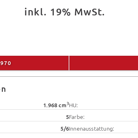
inkl. 19% MwSt.
6970
en
3
1.968 cm
HU:
5
Farbe:
5/6
Innenausstattung: