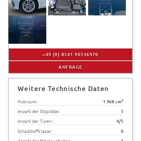
+49 (0) 8541 90536970
ANFRAGE
Weitere Technische Daten
3
Hubraum:
1.968 cm
Anzahl der Sitzplätze:
5
Anzahl der Türen:
4/5
Schadstoffklasse:
0
Anzahl der Fahrzeughalter:
1