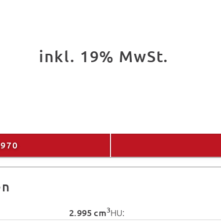
inkl. 19% MwSt.
6970
en
3
2.995 cm
HU: