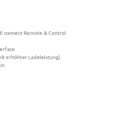
di connect Remote & Control
erface
mit erhöhter Ladeleistung)
um