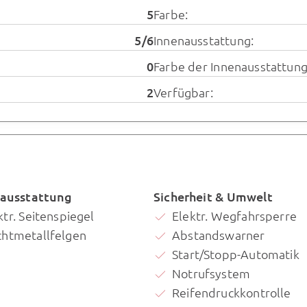
5
Farbe:
5/6
Innenausstattung:
0
Farbe der Innenausstattung
2
Verfügbar:
ausstattung
Sicherheit & Umwelt
ktr. Seitenspiegel
Elektr. Wegfahrsperre
chtmetallfelgen
Abstandswarner
Start/Stopp-Automatik
Notrufsystem
Reifendruckkontrolle