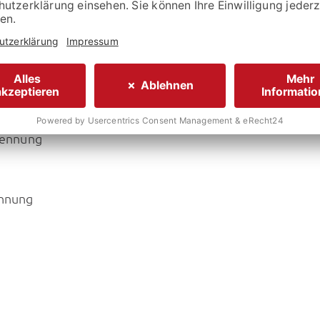
kennung
ennung