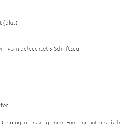
 (plus)
n
rn vorn beleuchtet S-Schriftzug
d
rfer
 u.Coming- u. Leaving-home Funktion automatisch