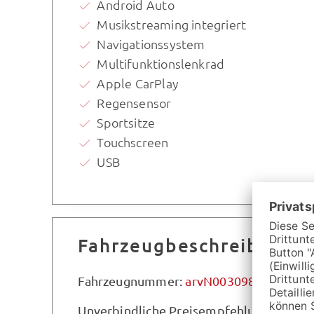
Android Auto
Musikstreaming integriert
Navigationssystem
Multifunktionslenkrad
Apple CarPlay
Regensensor
Sportsitze
Touchscreen
USB
Fahrzeugbeschreibung
Fahrzeugnummer:
arvN003098
Unverbindliche Preisempfehlung des Her