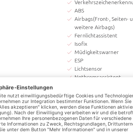
Verkehrszeichenerkenn
ABS
Airbags(Front-, Seiten- 
weitere Airbags)
Fernlichtassistent
Isofix
Müdigkeitswarner
ESP
Lichtsensor
Notbremsassistent
stellers:
96.584,- €