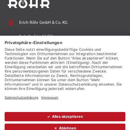
Erich Röhr GmbH & Co. KG
Spitalhofstr. 61/70
94032 Passau
+49 (0) 851 70 06 0
+49 (0) 851 70 06 149
vzp.info@auto-roehr.de
© 2026 ERICH RÖHR GMBH & CO. KG
KONTAKT
AGB
BARRIEREFREIHEIT
DATENSCHUTZ
IMPRESSUM
SITEMAP