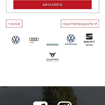
< zurück
neue Fahrzeugsuche ↺