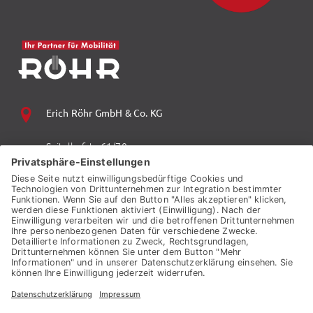
Erich Röhr GmbH & Co. KG
Spitalhofstr. 61/70
94032 Passau
+49 (0) 851 70 06 0
+49 (0) 851 70 06 149
vzp.info@auto-roehr.de
© 2026 ERICH RÖHR GMBH & CO. KG