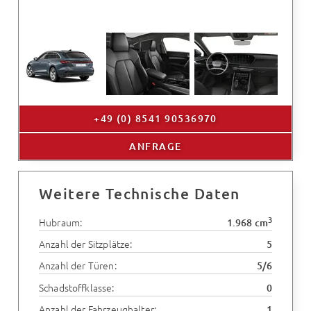
+49 (0) 8541 90536970
ANFRAGE
Weitere Technische Daten
3
Hubraum:
1.968 cm
Anzahl der Sitzplätze:
5
Anzahl der Türen:
5/6
Schadstoffklasse:
0
Anzahl der Fahrzeughalter:
1