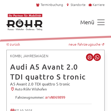
Terminbuchung
Standorte
Karriere
Menü
⧀ zurück
neue Fahrzeugsuche ↺
KOMBI, JAHRESWAGEN
Audi A5 Avant 2.0
TDI quattro S tronic
A5 Avant 2.0 TDI quattro S tronic
Auto Röhr Vilshofen
Fahrzeugnummer:
arvN069899
EZ 10.2025