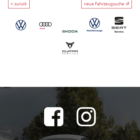
< zurück
neue Fahrzeugsuche ↺