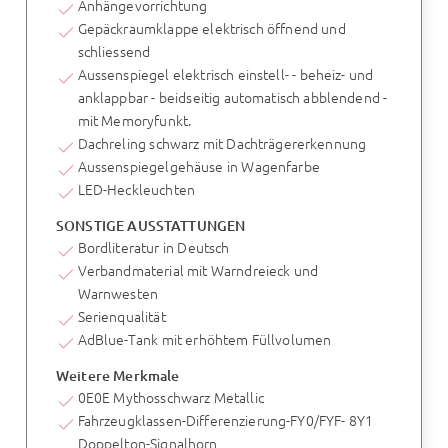
Anhängevorrichtung
Gepäckraumklappe elektrisch öffnend und
schliessend
Aussenspiegel elektrisch einstell- - beheiz- und
anklappbar - beidseitig automatisch abblendend -
mit Memoryfunkt.
Dachreling schwarz mit Dachträgererkennung
Aussenspiegelgehäuse in Wagenfarbe
LED-Heckleuchten
SONSTIGE AUSSTATTUNGEN
Bordliteratur in Deutsch
Verbandmaterial mit Warndreieck und
Warnwesten
Serienqualität
AdBlue-Tank mit erhöhtem Füllvolumen
Weitere Merkmale
0E0E Mythosschwarz Metallic
Fahrzeugklassen-Differenzierung-FY0/FYF- 8Y1
Doppelton-Signalhorn