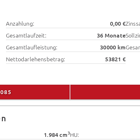
Anzahlung:
0,00 €
Zinssa
Gesamtlaufzeit:
36 Monate
Sollz
Gesamtlaufleistung:
30000 km
Gesa
Nettodarlehensbetrag:
53821 €
9085
en
3
1.984 cm
HU: