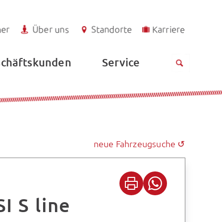
ner
Über uns
Standorte
Karriere
Service
chäftskunden
neue Fahrzeugsuche ↺
I S line