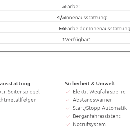
5
Farbe:
4/5
Innenausstattung:
E6
Farbe der Innenausstattung
1
Verfügbar:
ausstattung
Sicherheit & Umwelt
ktr. Seitenspiegel
Elektr. Wegfahrsperre
chtmetallfelgen
Abstandswarner
Start/Stopp-Automatik
Berganfahrassistent
Notrufsystem