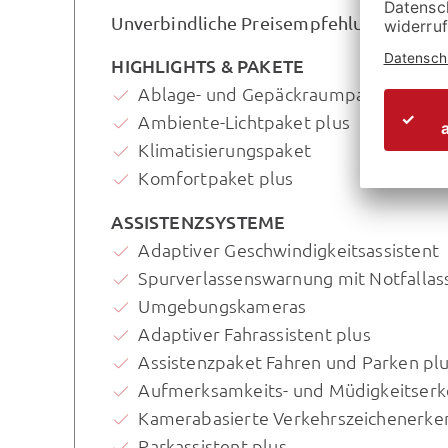
Unverbindliche Preisempfehlung des Her
HIGHLIGHTS & PAKETE
Ablage- und Gepäckraumpaket
Ambiente-Lichtpaket plus
Klimatisierungspaket
Komfortpaket plus
ASSISTENZSYSTEME
Adaptiver Geschwindigkeitsassistent
Spurverlassenswarnung mit Notfallass
Umgebungskameras
Adaptiver Fahrassistent plus
Assistenzpaket Fahren und Parken pl
Aufmerksamkeits- und Müdigkeitser
Kamerabasierte Verkehrszeichenerk
Parkassistent plus