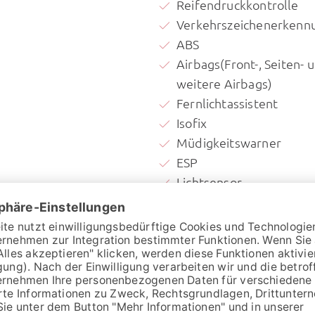
Reifendruckkontrolle
Verkehrszeichenerkenn
ABS
Airbags(Front-, Seiten- 
weitere Airbags)
Fernlichtassistent
Isofix
Müdigkeitswarner
ESP
Lichtsensor
Notbremsassistent