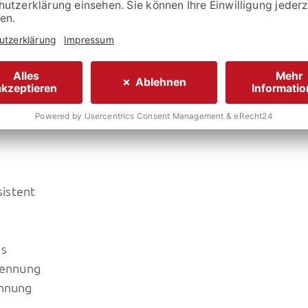
stellers:
76.695,- €
istent
us
kennung
ennung