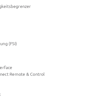
gkeitsbegrenzer
ung (FSI)
erface
nnect Remote & Control
x