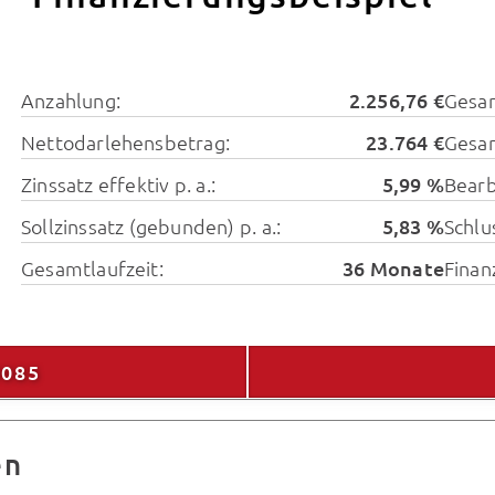
Anzahlung:
2.256,76 €
Gesa
Nettodarlehensbetrag:
23.764 €
Gesam
Zinssatz effektiv p. a.:
5,99 %
Bearb
Sollzinssatz (gebunden) p. a.:
5,83 %
Schlu
Gesamtlaufzeit:
36 Monate
Finan
9085
en