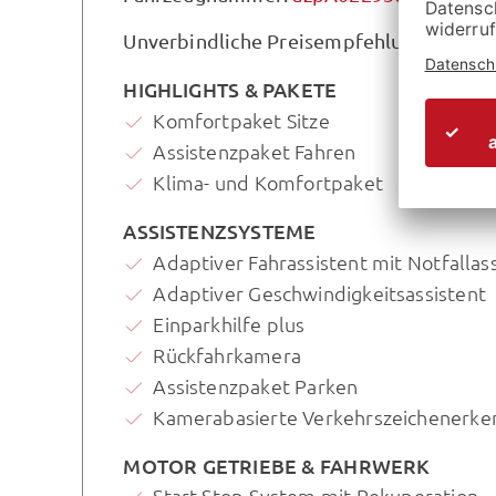
Unverbindliche Preisempfehlung des Her
HIGHLIGHTS & PAKETE
Komfortpaket Sitze
Assistenzpaket Fahren
Klima- und Komfortpaket
ASSISTENZSYSTEME
Adaptiver Fahrassistent mit Notfallas
Adaptiver Geschwindigkeitsassistent
Einparkhilfe plus
Rückfahrkamera
Assistenzpaket Parken
Kamerabasierte Verkehrszeichenerk
MOTOR GETRIEBE & FAHRWERK
Start-Stop-System mit Rekuperation