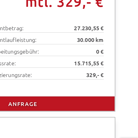
mtl. 329,- €
mtbetrag:
27.230,55 €
tlaufleistung:
30.000 km
eitungsgebühr:
0 €
ssrate:
15.715,55 €
zierungsrate:
329,- €
ANFRAGE