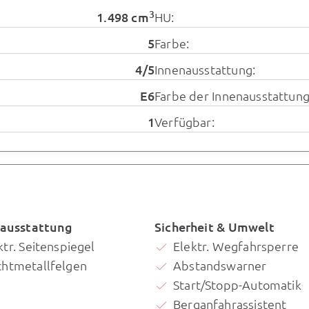
3
1.498 cm
HU:
5
Farbe:
4/5
Innenausstattung:
E6
Farbe der Innenausstattung
1
Verfügbar:
ausstattung
Sicherheit & Umwelt
ktr. Seitenspiegel
Elektr. Wegfahrsperre
chtmetallfelgen
Abstandswarner
Start/Stopp-Automatik
Berganfahrassistent