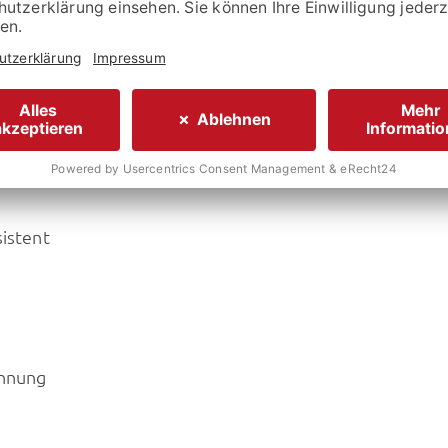
stellers:
43.935,- €
sistent
ennung