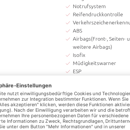
Notrufsystem
Reifendruckkontrolle
Verkehrszeichenerkenn
ABS
Airbags(Front-, Seiten- 
weitere Airbags)
Isofix
Müdigkeitswarner
ESP
Lichtsensor
Notbremsassistent