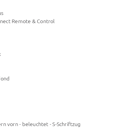
us
nnect Remote & Control
x
Fond
n vorn - beleuchtet - S-Schriftzug