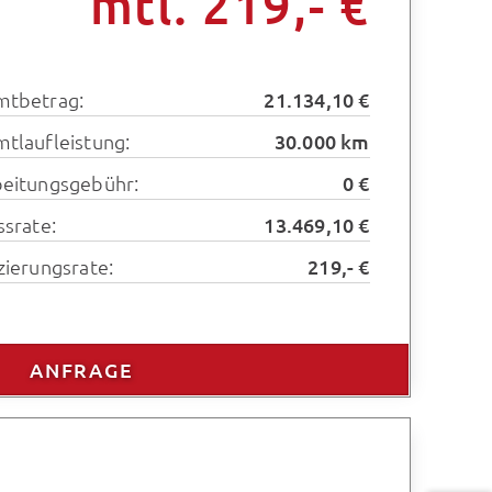
mtl. 219,- €
mtbetrag:
21.134,10 €
tlaufleistung:
30.000 km
eitungsgebühr:
0 €
ssrate:
13.469,10 €
zierungsrate:
219,- €
ANFRAGE