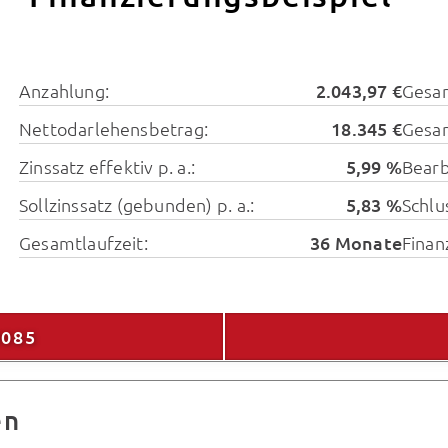
Anzahlung:
2.043,97 €
Gesa
Nettodarlehensbetrag:
18.345 €
Gesam
Zinssatz effektiv p. a.:
5,99 %
Bearb
Sollzinssatz (gebunden) p. a.:
5,83 %
Schlu
Gesamtlaufzeit:
36 Monate
Finan
9085
en