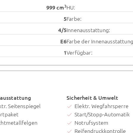
3
999 cm
HU:
5
Farbe:
4/5
Innenausstattung:
E6
Farbe der Innenausstattung
1
Verfügbar:
ausstattung
Sicherheit & Umwelt
ktr. Seitenspiegel
Elektr. Wegfahrsperre
rtpaket
Start/Stopp-Automatik
chtmetallfelgen
Notrufsystem
Reifendruckkontrolle