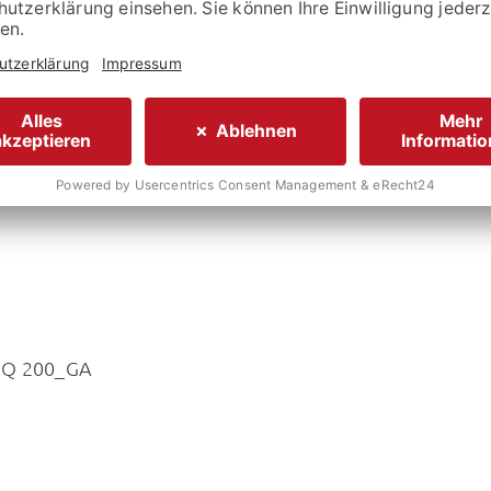
stellers:
39.650,- €
eMQ 200_GA