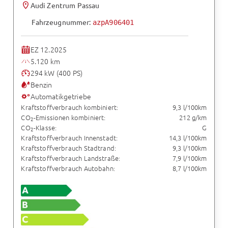
Audi Zentrum Passau
Fahrzeugnummer:
azpA906401
EZ 12.2025
5.120 km
294 kW (400 PS)
Benzin
Automatikgetriebe
Kraftstoffverbrauch kombiniert:
9,3 l/100km
CO
-Emissionen kombiniert:
212 g/km
2
CO
-Klasse:
G
2
Kraftstoffverbrauch Innenstadt:
14,3 l/100km
Kraftstoffverbrauch Stadtrand:
9,3 l/100km
Kraftstoffverbrauch Landstraße:
7,9 l/100km
Kraftstoffverbrauch Autobahn:
8,7 l/100km