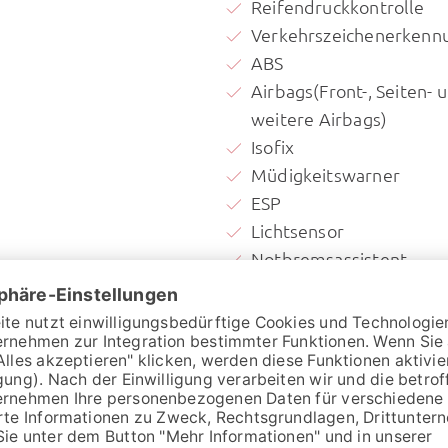
Reifendruckkontrolle
Verkehrszeichenerkenn
ABS
Airbags(Front-, Seiten- 
weitere Airbags)
Isofix
Müdigkeitswarner
ESP
Lichtsensor
Notbremsassistent
stellers:
69.630,- €