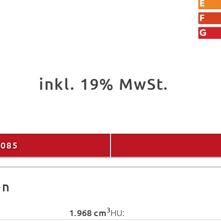
inkl. 19% MwSt.
9085
en
3
1.968 cm
HU: