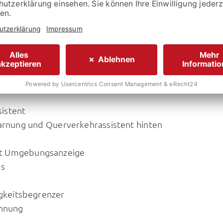
istent
rnung und Querverkehrassistent hinten
mit Umgebungsanzeige
us
gkeitsbegrenzer
ennung