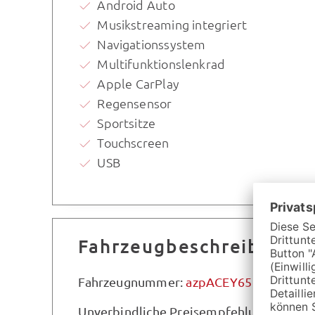
Android Auto
Musikstreaming integriert
Navigationssystem
Multifunktionslenkrad
Apple CarPlay
Regensensor
Sportsitze
Touchscreen
USB
Fahrzeugbeschreibung
Fahrzeugnummer:
azpACEY65
Unverbindliche Preisempfehlung des Her