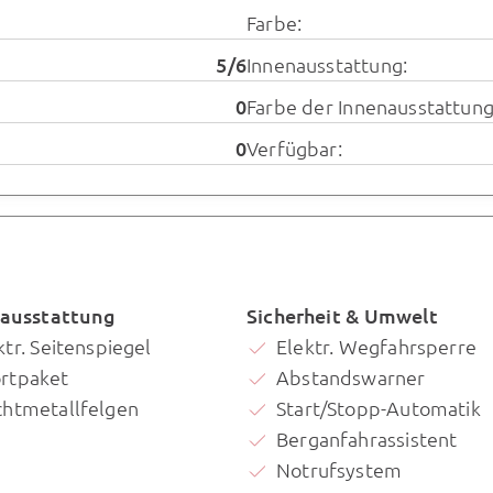
Farbe:
5/6
Innenausstattung:
0
Farbe der Innenausstattung
0
Verfügbar:
ausstattung
Sicherheit & Umwelt
ktr. Seitenspiegel
Elektr. Wegfahrsperre
rtpaket
Abstandswarner
chtmetallfelgen
Start/Stopp-Automatik
Berganfahrassistent
Notrufsystem