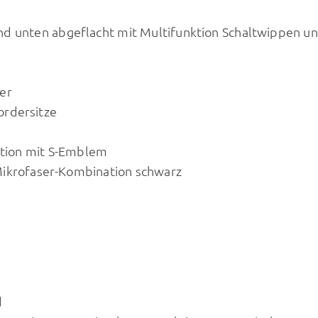
nd unten abgeflacht mit Multifunktion Schaltwippen u
er
ordersitze
tion mit S-Emblem
f/Mikrofaser-Kombination schwarz
d