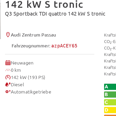
142 kW S tronic
Q3 Sportback TDI quattro 142 kW S tronic
Audi Zentrum Passau
Krafts
CO
-E
2
Fahrzeugnummer:
azpACEY65
CO
-K
2
Krafts
Krafts
Neuwagen
Krafts
0 km
Kraft
142 kW (193 PS)
Diesel
Automatikgetriebe