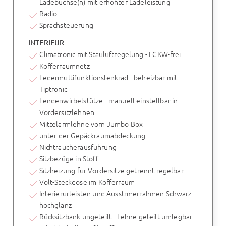
Ladebuchse(n) mit erhöhter Ladeleistung
Radio
Sprachsteuerung
INTERIEUR
Climatronic mit Stauluftregelung - FCKW-frei
Kofferraumnetz
Ledermultifunktionslenkrad - beheizbar mit
Tiptronic
Lendenwirbelstütze - manuell einstellbar in
Vordersitzlehnen
Mittelarmlehne vorn Jumbo Box
unter der Gepäckraumabdeckung
Nichtraucherausführung
Sitzbezüge in Stoff
Sitzheizung für Vordersitze getrennt regelbar
Volt-Steckdose im Kofferraum
Interierurleisten und Ausstrmerrahmen Schwarz
hochglanz
Rücksitzbank ungeteilt - Lehne geteilt umlegbar