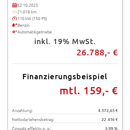
EZ 10.2025
21.018 km
110 kW (150 PS)
Benzin
Automatikgetriebe
inkl. 19% MwSt.
26.788,- €
Finanzierungsbeispiel
mtl. 159,- €
Anzahlung:
4.372,65 €
Nettodarlehensbetrag:
22.416 €
Zinssatz effektiv p. a.:
3,99 %