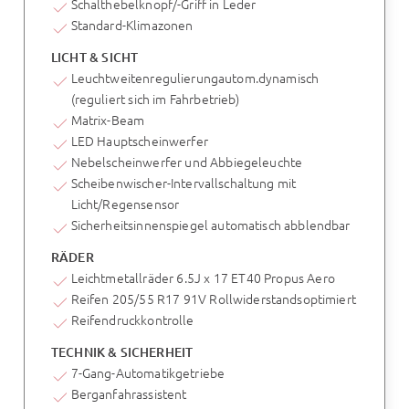
Schalthebelknopf/-Griff in Leder
Standard-Klimazonen
LICHT & SICHT
Leuchtweitenregulierungautom.dynamisch
(reguliert sich im Fahrbetrieb)
Matrix-Beam
LED Hauptscheinwerfer
Nebelscheinwerfer und Abbiegeleuchte
Scheibenwischer-Intervallschaltung mit
Licht/Regensensor
Sicherheitsinnenspiegel automatisch abblendbar
RÄDER
Leichtmetallräder 6.5J x 17 ET40 Propus Aero
Reifen 205/55 R17 91V Rollwiderstandsoptimiert
Reifendruckkontrolle
TECHNIK & SICHERHEIT
7-Gang-Automatikgetriebe
Berganfahrassistent