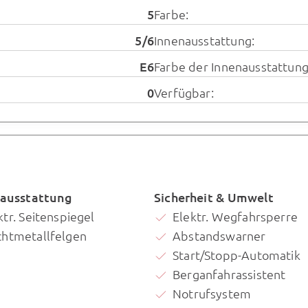
5
Farbe:
5/6
Innenausstattung:
E6
Farbe der Innenausstattung
0
Verfügbar:
ausstattung
Sicherheit & Umwelt
ktr. Seitenspiegel
Elektr. Wegfahrsperre
chtmetallfelgen
Abstandswarner
Start/Stopp-Automatik
Berganfahrassistent
Notrufsystem