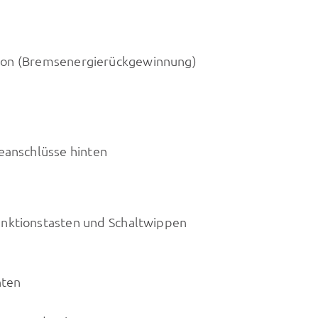
tion (Bremsenergierückgewinnung)
eanschlüsse hinten
unktionstasten und Schaltwippen
nten