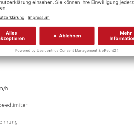
stellers:
38.860,- €
TREIBENDE AUF ANFRAGE!
km/h
Speedlimiter
kennung