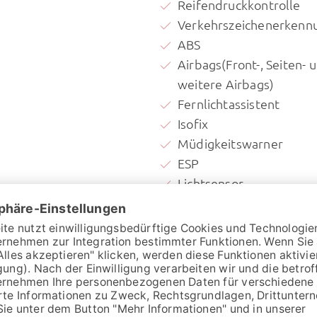
Reifendruckkontrolle
Verkehrszeichenerkenn
ABS
Airbags(Front-, Seiten- 
weitere Airbags)
Fernlichtassistent
Isofix
Müdigkeitswarner
ESP
Lichtsensor
Notbremsassistent