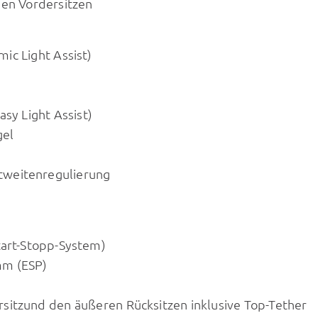
den Vordersitzen
ic Light Assist)
sy Light Assist)
gel
tweitenregulierung
tart-Stopp-System)
mm (ESP)
sitzund den äußeren Rücksitzen inklusive Top-Tether