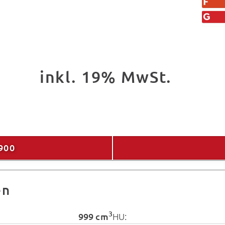
inkl. 19% MwSt.
900
en
3
999 cm
HU: