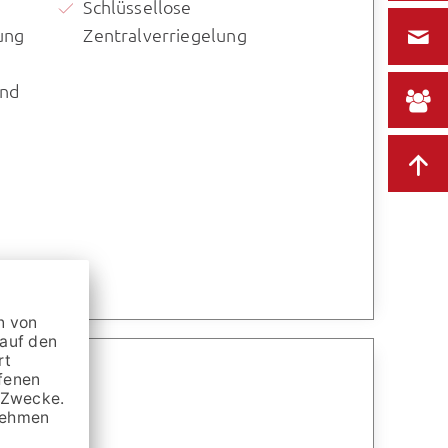
Schlüssellose
ung
Zentralverriegelung
und