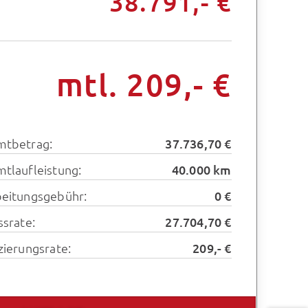
38.791,- €
mtl. 209,- €
mtbetrag:
37.736,70 €
tlaufleistung:
40.000 km
eitungsgebühr:
0 €
ssrate:
27.704,70 €
zierungsrate:
209,- €