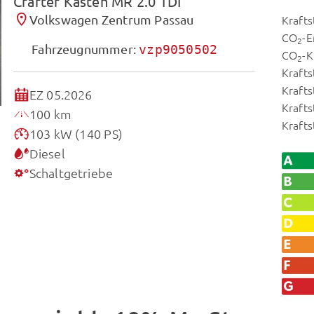
Crafter Kasten MR 2.0 TDI
Volkswagen Zentrum Passau
Krafts
CO
-E
2
Fahrzeugnummer:
vzp9050502
CO
-K
2
Krafts
Krafts
EZ 05.2026
Krafts
100 km
Kraft
103 kW (140 PS)
Diesel
Schaltgetriebe