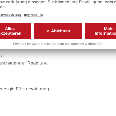
stellers:
66.121,- €
 1 DIN-Schächten und Leseleuchte
h
usschauender Regelung
energie-Rückgewinnung