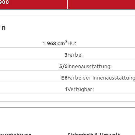
900
en
3
1.968 cm
HU:
3
Farbe:
5/6
Innenausstattung:
E6
Farbe der Innenausstattung
1
Verfügbar:
ausstattung
Sicherheit & Umwelt