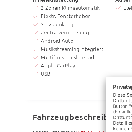
2-Zonen-Klimaautomatik
Ele
Elektr. Fensterheber
Servolenkung
Zentralverriegelung
Android Auto
Musikstreaming integriert
Multifunktionslenkrad
Apple CarPlay
USB
Fahrzeugbeschreibung
Fahrzeugnummer:
vzp9050502