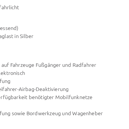
fahrlicht
messend)
aglast in Silber
 auf Fahrzeuge Fußgänger und Radfahrer
lektronisch
ifung
eifahrer-Airbag-Deaktivierung
erfügbarkeit benötigter Mobilfunknetze
reifung sowie Bordwerkzeug und Wagenheber