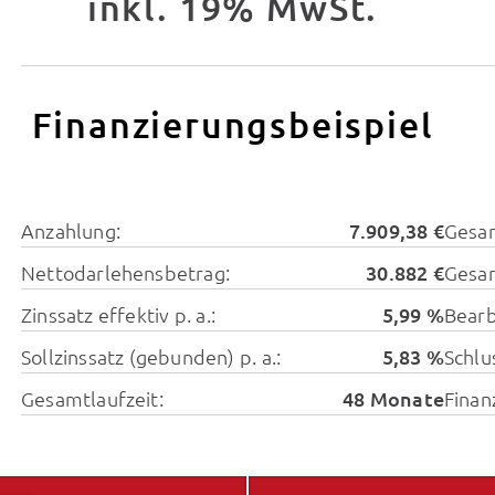
inkl. 19% MwSt.
Finanzierungsbeispiel
Anzahlung:
7.909,38 €
Gesa
Nettodarlehensbetrag:
30.882 €
Gesam
Zinssatz effektiv p. a.:
5,99 %
Bearb
Sollzinssatz (gebunden) p. a.:
5,83 %
Schlu
Gesamtlaufzeit:
48 Monate
Finan