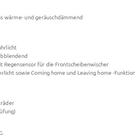
glas wärme- und geräuschdämmend
hrlicht
 abblendend
it Regensensor für die Frontscheibenwischer
ahrlicht sowie Coming home und Leaving home -Funktio
lräder
rüfung)
G