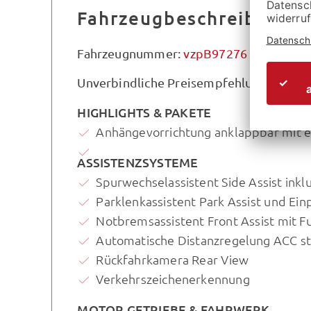
Fahrzeugbeschreibung
Fahrzeugnummer:
vzpB97276
Unverbindliche Preisempfehlung des Her
HIGHLIGHTS & PAKETE
Anhängevorrichtung anklappbar mit ele
ASSISTENZSYSTEME
Spurwechselassistent Side Assist ink
Parklenkassistent Park Assist und Ein
Notbremsassistent Front Assist mit 
Automatische Distanzregelung ACC s
Rückfahrkamera Rear View
Verkehrszeichenerkennung
MOTOR GETRIEBE & FAHRWERK