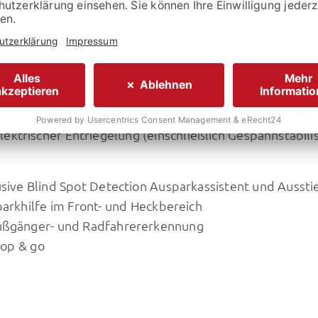
stellers:
82.675,- €
ktrischer Entriegelung (einschließlich Gespannstabili
lusive Blind Spot Detection Ausparkassistent und Ausst
parkhilfe im Front- und Heckbereich
Fußgänger- und Radfahrererkennung
top & go