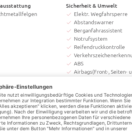
ausstattung
Sicherheit & Umwelt
chtmetallfelgen
Elektr. Wegfahrsperre
Abstandswarner
Berganfahrassistent
Notrufsystem
Reifendruckkontrolle
Verkehrszeichenerkenn
ABS
Airbags(Front-, Seiten- 
weitere Airbags)
Fernlichtassistent
ESP
Lichtsensor
Notbremsassistent