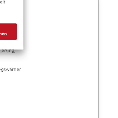
sierung)
iegswarner