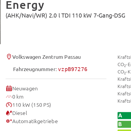
Energy
(AHK/Navi/WR) 2.0 l TDI 110 kW 7-Gang-DSG
Volkswagen Zentrum Passau
Krafts
CO
-E
2
Fahrzeugnummer:
vzpB97276
CO
-K
2
Krafts
Krafts
Neuwagen
Krafts
0 km
Kraft
110 kW (150 PS)
Diesel
Automatikgetriebe