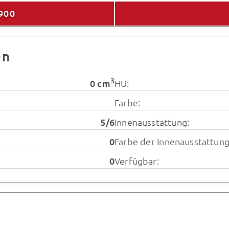
900
en
3
0 cm
HU:
Farbe:
5/6
Innenausstattung:
0
Farbe der Innenausstattung
0
Verfügbar: