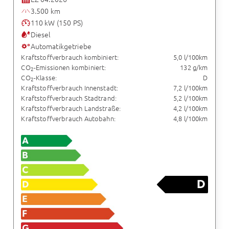
3.500 km
110 kW (150 PS)
Diesel
Automatikgetriebe
Kraftstoffverbrauch kombiniert:
5,0 l/100km
CO
-Emissionen kombiniert:
132 g/km
2
CO
-Klasse:
D
2
Kraftstoffverbrauch Innenstadt:
7,2 l/100km
Kraftstoffverbrauch Stadtrand:
5,2 l/100km
Kraftstoffverbrauch Landstraße:
4,2 l/100km
Kraftstoffverbrauch Autobahn:
4,8 l/100km