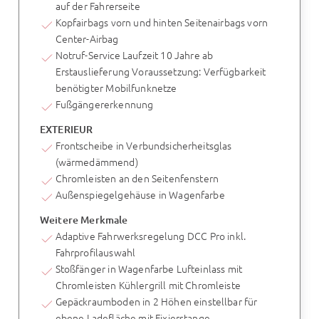
auf der Fahrerseite
Kopfairbags vorn und hinten Seitenairbags vorn
Center-Airbag
Notruf-Service Laufzeit 10 Jahre ab
Erstauslieferung Voraussetzung: Verfügbarkeit
benötigter Mobilfunknetze
Fußgängererkennung
EXTERIEUR
Frontscheibe in Verbundsicherheitsglas
(wärmedämmend)
Chromleisten an den Seitenfenstern
Außenspiegelgehäuse in Wagenfarbe
Weitere Merkmale
Adaptive Fahrwerksregelung DCC Pro inkl.
Fahrprofilauswahl
Stoßfänger in Wagenfarbe Lufteinlass mit
Chromleisten Kühlergrill mit Chromleiste
Gepäckraumboden in 2 Höhen einstellbar für
ebene Ladefläche mit Fixierstange