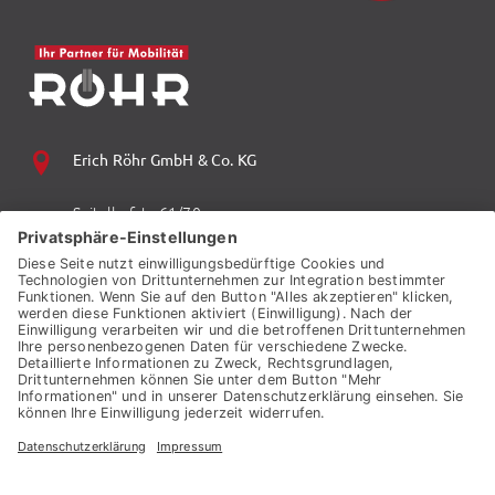
Erich Röhr GmbH & Co. KG
Spitalhofstr. 61/70
94032 Passau
+49 (0) 851 70 06 0
+49 (0) 851 70 06 149
vzp.info@auto-roehr.de
© 2026 ERICH RÖHR GMBH & CO. KG