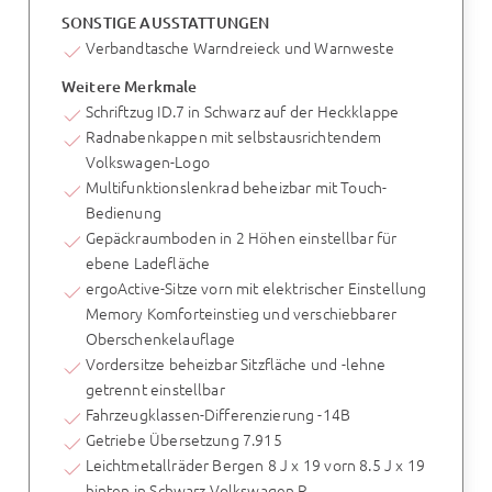
SONSTIGE AUSSTATTUNGEN
Verbandtasche Warndreieck und Warnweste
Weitere Merkmale
Schriftzug ID.7 in Schwarz auf der Heckklappe
Radnabenkappen mit selbstausrichtendem
Volkswagen-Logo
Multifunktionslenkrad beheizbar mit Touch-
Bedienung
Gepäckraumboden in 2 Höhen einstellbar für
ebene Ladefläche
ergoActive-Sitze vorn mit elektrischer Einstellung
Memory Komforteinstieg und verschiebbarer
Oberschenkelauflage
Vordersitze beheizbar Sitzfläche und -lehne
getrennt einstellbar
Fahrzeugklassen-Differenzierung -14B
Getriebe Übersetzung 7.915
Leichtmetallräder Bergen 8 J x 19 vorn 8.5 J x 19
hinten in Schwarz Volkswagen R