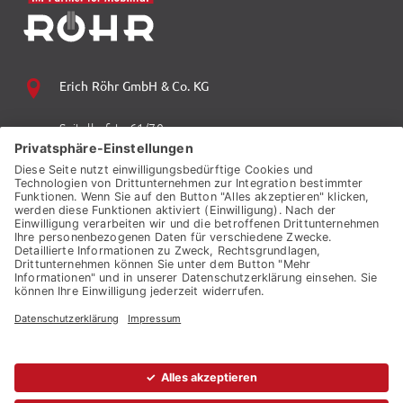
Erich Röhr GmbH & Co. KG
Spitalhofstr. 61/70
94032 Passau
+49 (0) 851 70 06 0
+49 (0) 851 70 06 149
vzp.info@auto-roehr.de
© 2026 ERICH RÖHR GMBH & CO. KG
KONTAKT
AGB
BARRIEREFREIHEIT
DATENSCHUTZ