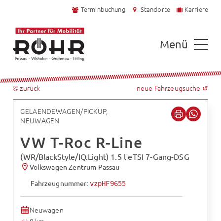
Terminbuchung
Standorte
Karriere
Menü
⧀ zurück
neue Fahrzeugsuche ↺
GELAENDEWAGEN/PICKUP,
NEUWAGEN
VW T-Roc R-Line
(WR/BlackStyle/IQ.Light) 1.5 l eTSI 7-Gang-DSG
Volkswagen Zentrum Passau
Fahrzeugnummer:
vzpHF9655
Neuwagen
0 km