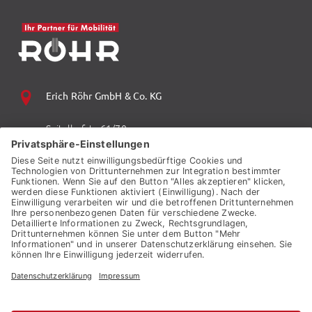
Erich Röhr GmbH & Co. KG
Spitalhofstr. 61/70
94032 Passau
+49 (0) 851 70 06 0
+49 (0) 851 70 06 149
vzp.info@auto-roehr.de
© 2026 ERICH RÖHR GMBH & CO. KG
KONTAKT