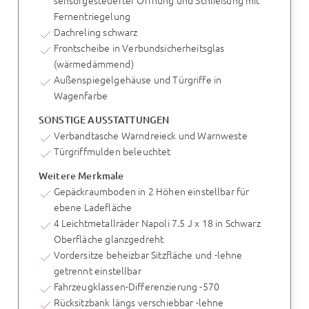
Fernentriegelung
Dachreling schwarz
Frontscheibe in Verbundsicherheitsglas
(wärmedämmend)
Außenspiegelgehäuse und Türgriffe in
Wagenfarbe
SONSTIGE AUSSTATTUNGEN
Verbandtasche Warndreieck und Warnweste
Türgriffmulden beleuchtet
Weitere Merkmale
Gepäckraumboden in 2 Höhen einstellbar für
ebene Ladefläche
4 Leichtmetallräder Napoli 7.5 J x 18 in Schwarz
Oberfläche glanzgedreht
Vordersitze beheizbar Sitzfläche und -lehne
getrennt einstellbar
Fahrzeugklassen-Differenzierung -570
Rücksitzbank längs verschiebbar -lehne