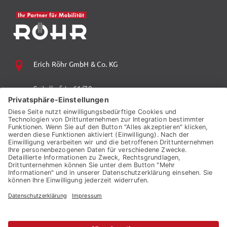
Erich Röhr GmbH & Co. KG
Spitalhofstr. 61/70
94032 Passau
+49 (0) 851 70 06 0
+49 (0) 851 70 06 149
vzp.info@auto-roehr.de
© 2026 ERICH RÖHR GMBH & CO. KG
KONTAKT