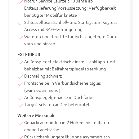
Notruf-Service Laufzeit 10 Jahre ab
Erstauslieferung Voraussetzung: Verfügbarkeit
benötigter Mobilfunknetze
Schlüsselloses Schließ- und Startsystem Keyless
Access mit SAFE-Verriegelung
Warnton und -leuchte für nicht angelegte Gurte
vorn und hinten
EXTERIEUR
Außenspiegel elektrisch einstell- anklapp- und
beheizbar mit Beifahrerspiegelabsenkung
Dachreling schwarz
Frontscheibe in Verbundsicherheitsglas
(wärmedämmend)
Außenspiegelgehäuse in Dachfarbe
Türgriffschalen außen beleuchtet
Weitere Merkmale
Gepäckraumboden in 2 Höhen einstellbar für
ebene Ladefläche
Rücksitzbank ungeteilt Lehne asymmetrisch