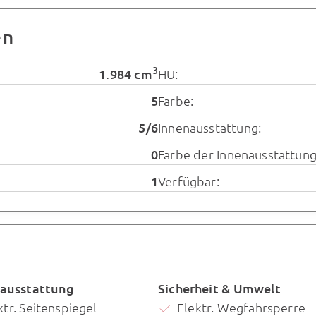
en
3
1.984 cm
HU:
5
Farbe:
5/6
Innenausstattung:
0
Farbe der Innenausstattung
1
Verfügbar:
ausstattung
Sicherheit & Umwelt
ktr. Seitenspiegel
Elektr. Wegfahrsperre