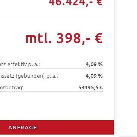
46.424,- €
mtl. 398,- €
tz effektiv p. a.:
4,09 %
inssatz (gebunden) p. a.:
4,09 %
mtbetrag:
53495,5 €
ANFRAGE