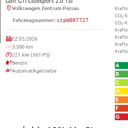
Golf GTI Clubsport 2.0 TSI
Volkswagen Zentrum Passau
Krafts
CO
-E
2
Fahrzeugnummer:
vzpW007727
CO
-K
2
Krafts
Krafts
EZ 05.2026
Krafts
3.500 km
Kraft
221 kW (301 PS)
Benzin
Automatikgetriebe