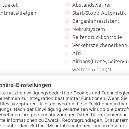
rtpaket
Abstandswarner
chtmetallfelgen
Start/Stopp-Automatik
Berganfahrassistent
Notrufsystem
Reifendruckkontrolle
Verkehrszeichenerkenn
ABS
Airbags(Front-, Seiten- 
weitere Airbags)
Fernlichtassistent
Isofix
Müdigkeitswarner
ESP
Lichtsensor
Notbremsassistent