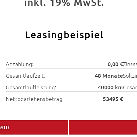
inkl. 19% MwSt.
Leasingbeispiel
Anzahlung:
0,00 €
Zinssa
Gesamtlaufzeit:
48 Monate
Sollz
Gesamtlaufleistung:
40000 km
Gesa
Nettodarlehensbetrag:
53495 €
900