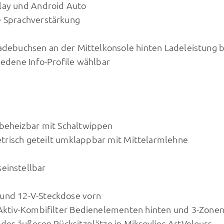
lay und Android Auto
e Sprachverstärkung
Ladebuchsen an der Mittelkonsole hinten Ladeleistung b
iedene Info-Profile wählbar
 beheizbar mit Schaltwippen
trisch geteilt umklappbar mit Mittelarmlehne
einstellbar
 und 12-V-Steckdose vorn
t Aktiv-Kombifilter Bedienelementen hinten und 3-Zon
der äußeren Rücksitzplätze in Mikrovlies ArtVelours