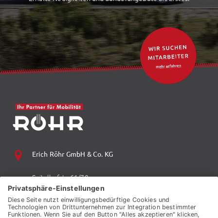
Erich Röhr GmbH & Co. KG
Spitalhofstr. 61/70
94032 Passau
+49 (0) 851 70 06 0