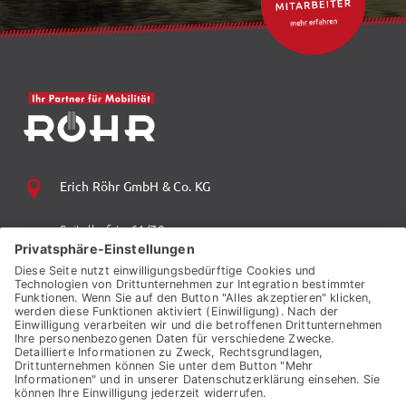
Erich Röhr GmbH & Co. KG
Spitalhofstr. 61/70
94032 Passau
+49 (0) 851 70 06 0
+49 (0) 851 70 06 149
vzp.info@auto-roehr.de