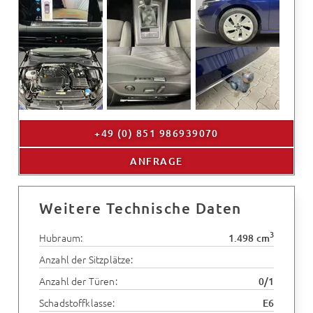
+49 (0) 851 986939070
ANFRAGE
Weitere Technische Daten
3
Hubraum:
1.498 cm
Anzahl der Sitzplätze:
Anzahl der Türen:
0/1
Schadstoffklasse:
E6