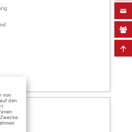
ung
und