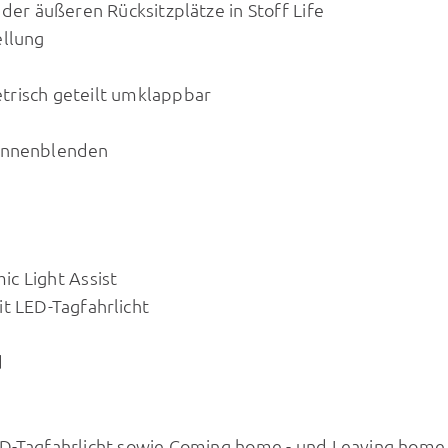
der äußeren Rücksitzplätze in Stoff Life
ellung
trisch geteilt umklappbar
Sonnenblenden
ic Light Assist
t LED-Tagfahrlicht
d
ED-Tagfahrlicht sowie Coming home - und Leaving home