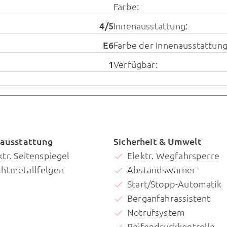
Farbe:
4/5
Innenausstattung:
E6
Farbe der Innenausstattung
1
Verfügbar:
ausstattung
Sicherheit & Umwelt
ktr. Seitenspiegel
Elektr. Wegfahrsperre
chtmetallfelgen
Abstandswarner
Start/Stopp-Automatik
Berganfahrassistent
Notrufsystem
Reifendruckkontrolle