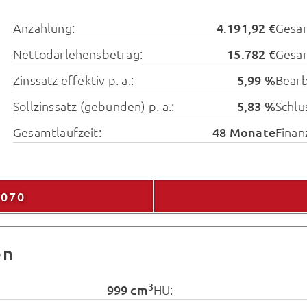
Anzahlung:
4.191,92 €
Gesa
Nettodarlehensbetrag:
15.782 €
Gesam
Zinssatz effektiv p. a.:
5,99 %
Bearb
Sollzinssatz (gebunden) p. a.:
5,83 %
Schlu
Gesamtlaufzeit:
48 Monate
Finan
9070
en
3
999 cm
HU: