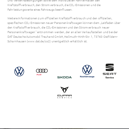
und Verkehrsbedingungen sowie dem individuellen Fahrverhalten den
Kraftstoffverbrauch, den Stromverbrauch, die CO₂-Emissionen und die
Fahrleistungswerte eines Fahrzeugs beeinflussen.
Weitere Informationen zum offiziellen Kraftstoffverbrauch und den offiziellen,
spezifischen CO₂-Emissionen neuer Personenkraftwagen können dem „Leitfaden über
den Kraftstoffverbrauch, die CO₂-Emissionen und den Stromverbrauch neuer
Personenkraftwagen“ entnommen werden, der an allen Verkaufsstellen und bei der
DAT Deutsche Automobil Treuhand GmbH, Hellmuth-Hirth-Str. 1, 73760 Ostfildern-
Scharnhausen (www.dat.de/co2) unentgeltlich erhältlich ist.