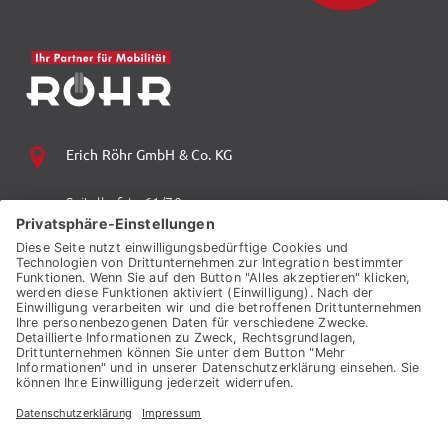
Erich Röhr GmbH & Co. KG
Spitalhofstr. 61/70
94032 Passau
+49 (0) 851 70 06 0
+49 (0) 851 70 06 149
vzp.info@auto-roehr.de
© 2026 ERICH RÖHR GMBH & CO. KG