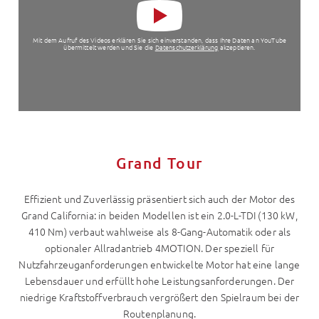
Mit dem Aufruf des Videos erklären Sie sich einverstanden, dass Ihre Daten an YouTube
übermittelt werden und Sie die
Datenschutzerklärung
akzeptieren.
Grand Tour
Effizient und Zuverlässig präsentiert sich auch der Motor des
Grand California: in beiden Modellen ist ein 2.0-L-TDI (130 kW,
410 Nm) verbaut wahlweise als 8-Gang-Automatik oder als
optionaler Allradantrieb 4MOTION. Der speziell für
Nutzfahrzeuganforderungen entwickelte Motor hat eine lange
Lebensdauer und erfüllt hohe Leistungsanforderungen. Der
niedrige Kraftstoffverbrauch vergrößert den Spielraum bei der
Routenplanung.