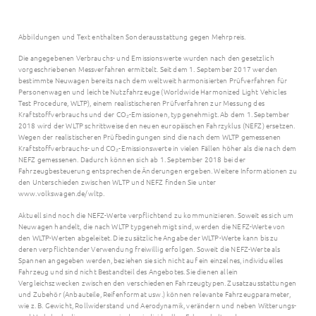
Abbildungen und Text enthalten Sonderausstattung gegen Mehrpreis.
Die angegebenen Verbrauchs- und Emissionswerte wurden nach den gesetzlich
vorgeschriebenen Messverfahren ermittelt. Seit dem 1. September 2017 werden
bestimmte Neuwagen bereits nach dem weltweit harmonisierten Prüfverfahren für
Personenwagen und leichte Nutzfahrzeuge (Worldwide Harmonized Light Vehicles
Test Procedure, WLTP), einem realistischeren Prüfverfahren zur Messung des
Kraftstoffverbrauchs und der CO₂-Emissionen, typgenehmigt. Ab dem 1. September
2018 wird der WLTP schrittweise den neuen europäischen Fahrzyklus (NEFZ) ersetzen.
Wegen der realistischeren Prüfbedingungen sind die nach dem WLTP gemessenen
Kraftstoffverbrauchs- und CO₂-Emissionswerte in vielen Fällen höher als die nach dem
NEFZ gemessenen. Dadurch können sich ab 1. September 2018 bei der
Fahrzeugbesteuerung entsprechende Änderungen ergeben. Weitere Informationen zu
den Unterschieden zwischen WLTP und NEFZ finden Sie unter
www.volkswagen.de/wltp.
Aktuell sind noch die NEFZ-Werte verpflichtend zu kommunizieren. Soweit es sich um
Neuwagen handelt, die nach WLTP typgenehmigt sind, werden die NEFZ-Werte von
den WLTP-Werten abgeleitet. Die zusätzliche Angabe der WLTP-Werte kann bis zu
deren verpflichtender Verwendung freiwillig erfolgen. Soweit die NEFZ-Werte als
Spannen angegeben werden, beziehen sie sich nicht auf ein einzelnes, individuelles
Fahrzeug und sind nicht Bestandteil des Angebotes. Sie dienen allein
Vergleichszwecken zwischen den verschiedenen Fahrzeugtypen. Zusatzausstattungen
und Zubehör (Anbauteile, Reifenformat usw.) können relevante Fahrzeugparameter,
wie z. B. Gewicht, Rollwiderstand und Aerodynamik, verändern und neben Witterungs-